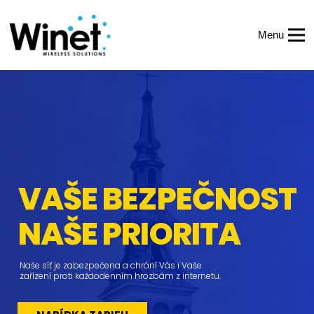
Menu
VAŠE BEZPEČNOST
NAŠE PRIORITA
Naše síť je zabezpečena a chrání Vás i Vaše
zařízení proti každodenním hrozbám z internetu.