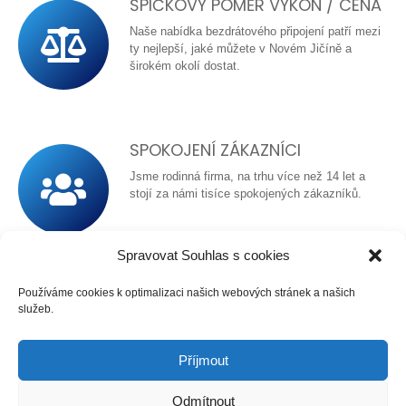
ŠPIČKOVÝ POMĚR VÝKON / CENA
Naše nabídka bezdrátového připojení patří mezi
ty nejlepší, jaké můžete v Novém Jičíně a
širokém okolí dostat.
SPOKOJENÍ ZÁKAZNÍCI
Jsme rodinná firma, na trhu více než 14 let a
stojí za námi tisíce spokojených zákazníků.
Spravovat Souhlas s cookies
Používáme cookies k optimalizaci našich webových stránek a našich
služeb.
POŘIZOVACÍ NÁKLADY
Jste pro nás číslo jedna a my uděláme vše
Příjmout
proto, aby jste ušetřili. Na výběr máte mezi
pořízením beze smlouvy, nebo úvazkem na dva
Odmítnout